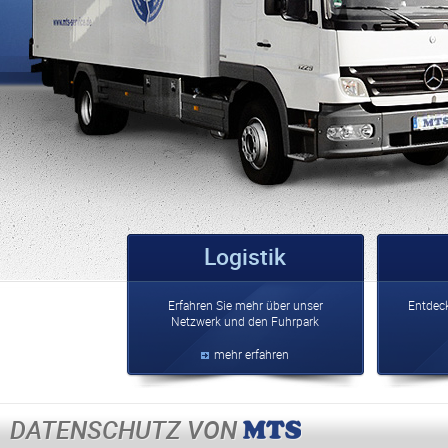
Logistik
Erfahren Sie mehr über unser
Entdeck
Netzwerk und den Fuhrpark
mehr erfahren
DATENSCHUTZ VON
MTS