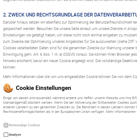
2. ZWECK UND RECHTSGRUNDLAGE DER DATENVERARBEIT
Darüber hinaus setzen wir ebenfalls zur Optimierung der Benutzerfreundlichkeit t
gespeichert werden. Besuchen Sie unsere Seite erneut, um unsere Dienste in Ansp
Einstellungen sie getätigt haben, um diese nicht noch einmal eingeben zu müssen
zum Zwecke der Optimierung unseres Angebotes für Sie auszuwerten (siehe Ziff. VI.
Cookies verarbeiteten Daten sind für die genannten Zwecke zur Wahrung unserer bere
Einwilligung gem. Art. 6 Abs. 1 lit. a) DSGVO voraus. Sie können Ihren Browser je
Hinweis erscheint, bevor ein neuer Cookie angelegt wird. Die vollständige Deaktiv
können.
Mehr Informationen über die von uns eingesetzten Cookie können Sie von dem C
Cookie Einstellungen
Einige von diesen sind essenziell, während andere uns helfen, unsere Website und Ihre Er
standardgemäß blockiert werden. Wenn Sie der Aktivierung der Drittanbieter Cookies zust
anderen Ländern zu den genannten Zwecken zu. Die Behörden in diesen Ländern können l
Rechtsbehelfsmöglichkeiten als in der Europäischen Union verfügen. Mehr Informationen
Notwendige Cookies
Analyse