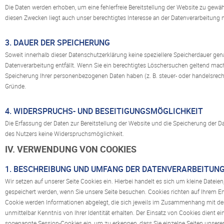
Die Daten werden erhoben, um eine fehlerfreie Bereitstellung der Website zu gewähr
diesen Zwecken liegt auch unser berechtigtes Interesse an der Datenverarbeitung na
3. DAUER DER SPEICHERUNG
Soweit innerhalb dieser Datenschutzerklärung keine speziellere Speicherdauer gen
Datenverarbeitung entfällt. Wenn Sie ein berechtigtes Löschersuchen geltend mache
Speicherung Ihrer personenbezogenen Daten haben (z. B. steuer- oder handelsrecht
Gründe.
4. WIDERSPRUCHS- UND BESEITIGUNGSMÖGLICHKEIT
Die Erfassung der Daten zur Bereitstellung der Website und die Speicherung der Date
des Nutzers keine Widerspruchsmöglichkeit.
IV. VERWENDUNG VON COOKIES
1. BESCHREIBUNG UND UMFANG DER DATENVERARBEITUN
Wir setzen auf unserer Seite Cookies ein. Hierbei handelt es sich um kleine Dateien
gespeichert werden, wenn Sie unsere Seite besuchen. Cookies richten auf Ihrem En
Cookie werden Informationen abgelegt, die sich jeweils im Zusammenhang mit dem
unmittelbar Kenntnis von Ihrer Identität erhalten. Der Einsatz von Cookies dient 
sogenannte Session-Cookies ein, um zu erkennen, dass Sie einzelne Seiten unsere